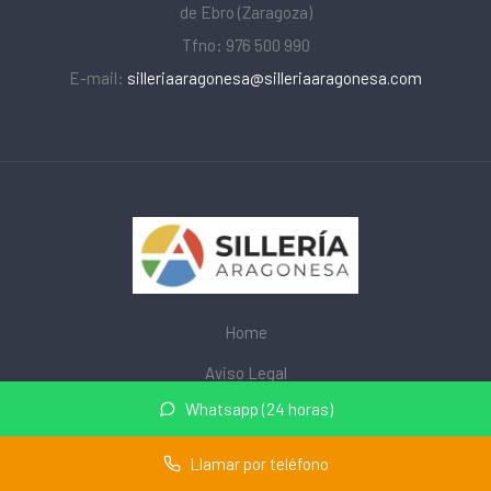
de Ebro (Zaragoza)
Tfno: 976 500 990
E-mail:
silleriaaragonesa@silleriaaragonesa.com
Home
Aviso Legal
Whatsapp (24 horas)
Privacidad
Cookies
Llamar por teléfono