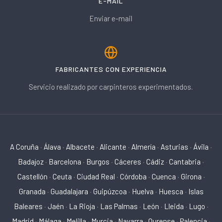
E-MAIL
Enviar e-mail
FABRICANTES CON EXPERIENCIA
Servicio realizado por carpinteros experimentados.
A Coruña
·
Álava
·
Albacete
·
Alicante
·
Almería
·
Asturias
·
Ávila
·
Badajoz
·
Barcelona
·
Burgos
·
Cáceres
·
Cádiz
·
Cantabria
·
Castellón
·
Ceuta
·
Ciudad Real
·
Córdoba
·
Cuenca
·
Girona
·
Granada
·
Guadalajara
·
Guipúzcoa
·
Huelva
·
Huesca
·
Islas
Baleares
·
Jaén
·
La Rioja
·
Las Palmas
·
León
·
Lleida
·
Lugo
·
Madrid
·
Málaga
·
Melilla
·
Murcia
·
Navarra
·
Ourense
·
Palencia
·