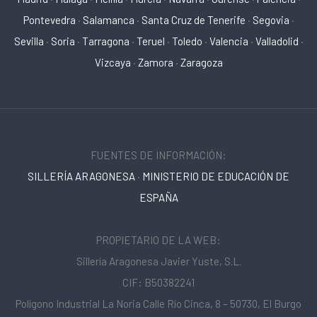
Pontevedra
·
Salamanca
·
Santa Cruz de Tenerife
·
Segovia
·
Sevilla
·
Soria
·
Tarragona
·
Teruel
·
Toledo
·
Valencia
·
Valladolid
·
Vizcaya
·
Zamora
·
Zaragoza
FUENTES DE INFORMACIÓN:
SILLERÍA ARAGONESA
·
MINISTERIO DE EDUCACIÓN DE
ESPAÑA
PROPIETARIO DE LA WEB:
Sillería Aragonesa Javier Yuste, S.L.
CIF: B50382241
Polígono Industrial La Noria Calle Río Cinca, 8 – 50730, El Burgo