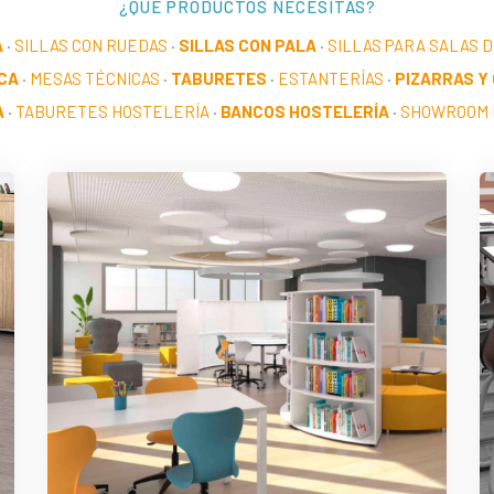
¿QUÉ PRODUCTOS NECESITAS?
A
·
SILLAS CON RUEDAS
·
SILLAS CON PALA
·
SILLAS PARA SALAS 
CA
·
MESAS TÉCNICAS
·
TABURETES
·
ESTANTERÍAS
·
PIZARRAS Y
A
·
TABURETES HOSTELERÍA
·
BANCOS HOSTELERÍA
·
SHOWROOM 