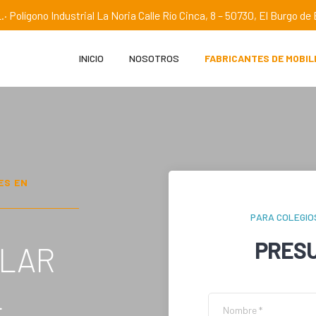
.· Polígono Industrial La Noria Calle Río Cinca, 8 – 50730, El Burgo d
INICIO
NOSOTROS
FABRICANTES DE MOBIL
ES EN
PARA COLEGIO
PRES
OLAR
L