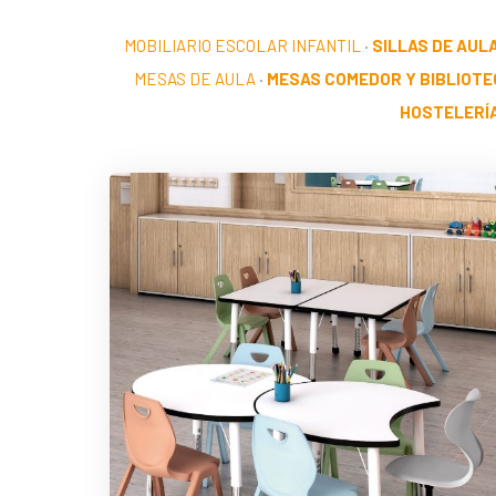
MOBILIARIO ESCOLAR INFANTIL
·
SILLAS DE AUL
MESAS DE AULA
·
MESAS COMEDOR Y BIBLIOTE
HOSTELERÍ