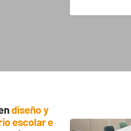
 en
diseño y
rio escolar e