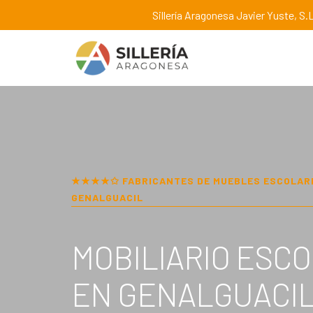
Sillería Aragonesa Javier Yuste, S.L
★★★★✩ FABRICANTES DE MUEBLES ESCOLAR
GENALGUACIL
MOBILIARIO ESC
EN
GENALGUACI