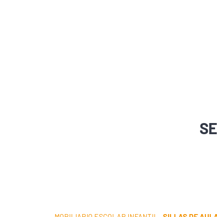
SE
MOBILIARIO ESCOLAR INFANTIL
·
SILLAS DE AUL