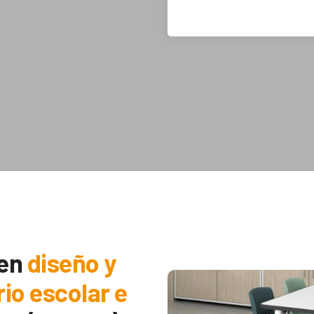
 en
diseño y
rio escolar e