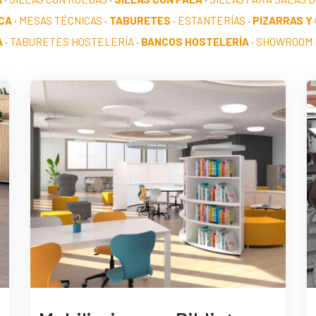
CA
·
MESAS TÉCNICAS
·
TABURETES
·
ESTANTERÍAS
·
PIZARRAS Y
A
·
TABURETES HOSTELERÍA
·
BANCOS HOSTELERÍA
·
SHOWROOM 