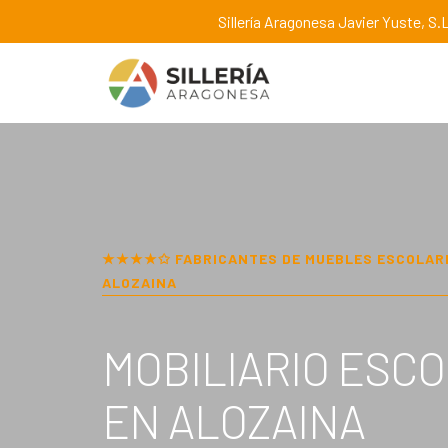
Sillería Aragonesa Javier Yuste, S.L
★★★★✩ FABRICANTES DE MUEBLES ESCOLAR
ALOZAINA
MOBILIARIO ESC
EN
ALOZAINA