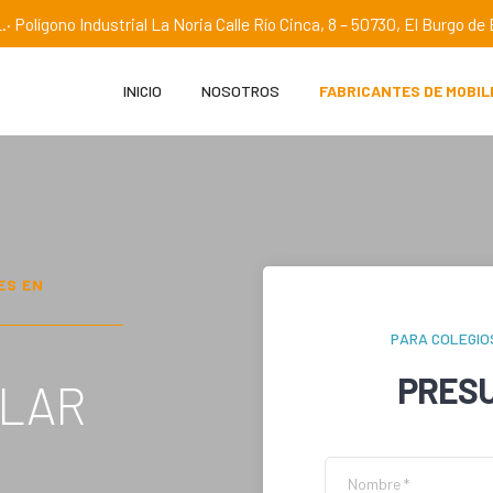
.· Polígono Industrial La Noria Calle Río Cinca, 8 – 50730, El Burgo d
INICIO
NOSOTROS
FABRICANTES DE MOBIL
ES EN
PARA COLEGIO
PRES
OLAR