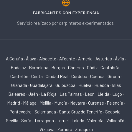
FABRICANTES CON EXPERIENCIA
Servicio realizado por carpinteros experimentados.
A Coruña
·
Álava
·
Albacete
·
Alicante
·
Almería
·
Asturias
·
Ávila
·
Badajoz
·
Barcelona
·
Burgos
·
Cáceres
·
Cádiz
·
Cantabria
·
Castellón
·
Ceuta
·
Ciudad Real
·
Córdoba
·
Cuenca
·
Girona
·
Granada
·
Guadalajara
·
Guipúzcoa
·
Huelva
·
Huesca
·
Islas
Baleares
·
Jaén
·
La Rioja
·
Las Palmas
·
León
·
Lleida
·
Lugo
·
Madrid
·
Málaga
·
Melilla
·
Murcia
·
Navarra
·
Ourense
·
Palencia
·
Pontevedra
·
Salamanca
·
Santa Cruz de Tenerife
·
Segovia
·
Sevilla
·
Soria
·
Tarragona
·
Teruel
·
Toledo
·
Valencia
·
Valladolid
·
Vizcaya
·
Zamora
·
Zaragoza