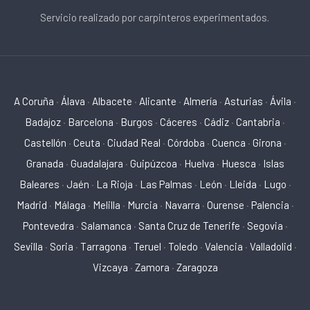
Servicio realizado por carpinteros experimentados.
A Coruña
·
Álava
·
Albacete
·
Alicante
·
Almería
·
Asturias
·
Ávila
·
Badajoz
·
Barcelona
·
Burgos
·
Cáceres
·
Cádiz
·
Cantabria
·
Castellón
·
Ceuta
·
Ciudad Real
·
Córdoba
·
Cuenca
·
Girona
·
Granada
·
Guadalajara
·
Guipúzcoa
·
Huelva
·
Huesca
·
Islas
Baleares
·
Jaén
·
La Rioja
·
Las Palmas
·
León
·
Lleida
·
Lugo
·
Madrid
·
Málaga
·
Melilla
·
Murcia
·
Navarra
·
Ourense
·
Palencia
·
Pontevedra
·
Salamanca
·
Santa Cruz de Tenerife
·
Segovia
·
Sevilla
·
Soria
·
Tarragona
·
Teruel
·
Toledo
·
Valencia
·
Valladolid
·
Vizcaya
·
Zamora
·
Zaragoza