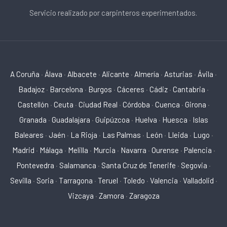
Servicio realizado por carpinteros experimentados.
A Coruña
·
Álava
·
Albacete
·
Alicante
·
Almería
·
Asturias
·
Ávila
·
Badajoz
·
Barcelona
·
Burgos
·
Cáceres
·
Cádiz
·
Cantabria
·
Castellón
·
Ceuta
·
Ciudad Real
·
Córdoba
·
Cuenca
·
Girona
·
Granada
·
Guadalajara
·
Guipúzcoa
·
Huelva
·
Huesca
·
Islas
Baleares
·
Jaén
·
La Rioja
·
Las Palmas
·
León
·
Lleida
·
Lugo
·
Madrid
·
Málaga
·
Melilla
·
Murcia
·
Navarra
·
Ourense
·
Palencia
·
Pontevedra
·
Salamanca
·
Santa Cruz de Tenerife
·
Segovia
·
Sevilla
·
Soria
·
Tarragona
·
Teruel
·
Toledo
·
Valencia
·
Valladolid
·
Vizcaya
·
Zamora
·
Zaragoza