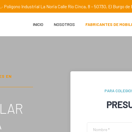
.· Polígono Industrial La Noria Calle Río Cinca, 8 – 50730, El Burgo d
INICIO
NOSOTROS
FABRICANTES DE MOBIL
ES EN
PARA COLEGIO
PRES
OLAR
A