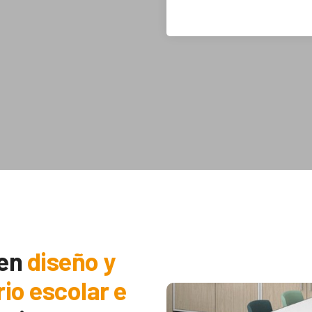
 en
diseño y
rio escolar e