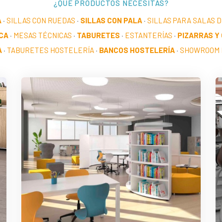
¿QUÉ PRODUCTOS NECESITAS?
A
·
SILLAS CON RUEDAS
·
SILLAS CON PALA
·
SILLAS PARA SALAS 
CA
·
MESAS TÉCNICAS
·
TABURETES
·
ESTANTERÍAS
·
PIZARRAS Y
A
·
TABURETES HOSTELERÍA
·
BANCOS HOSTELERÍA
·
SHOWROOM 