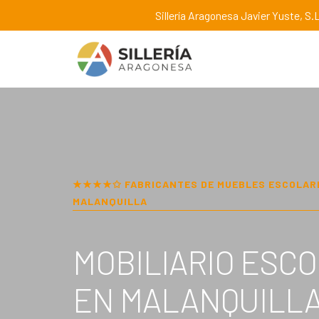
Sillería Aragonesa Javier Yuste, S.L
★★★★✩ FABRICANTES DE MUEBLES ESCOLAR
MALANQUILLA
MOBILIARIO ESC
EN
MALANQUILL