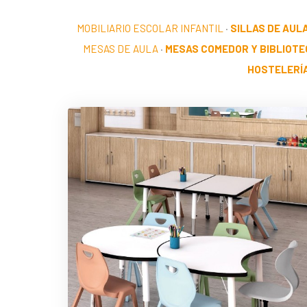
MOBILIARIO ESCOLAR INFANTIL
·
SILLAS DE AUL
MESAS DE AULA
·
MESAS COMEDOR Y BIBLIOTE
HOSTELERÍ