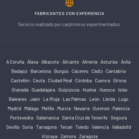
FABRICANTES CON EXPERIENCIA
Servicio realizado por carpinteros experimentados.
A Coruña
·
Álava
·
Albacete
·
Alicante
·
Almería
·
Asturias
·
Ávila
·
Badajoz
·
Barcelona
·
Burgos
·
Cáceres
·
Cádiz
·
Cantabria
·
Castellón
·
Ceuta
·
Ciudad Real
·
Córdoba
·
Cuenca
·
Girona
·
Granada
·
Guadalajara
·
Guipúzcoa
·
Huelva
·
Huesca
·
Islas
Baleares
·
Jaén
·
La Rioja
·
Las Palmas
·
León
·
Lleida
·
Lugo
·
Madrid
·
Málaga
·
Melilla
·
Murcia
·
Navarra
·
Ourense
·
Palencia
·
Pontevedra
·
Salamanca
·
Santa Cruz de Tenerife
·
Segovia
·
Sevilla
·
Soria
·
Tarragona
·
Teruel
·
Toledo
·
Valencia
·
Valladolid
·
Vizcaya
·
Zamora
·
Zaragoza