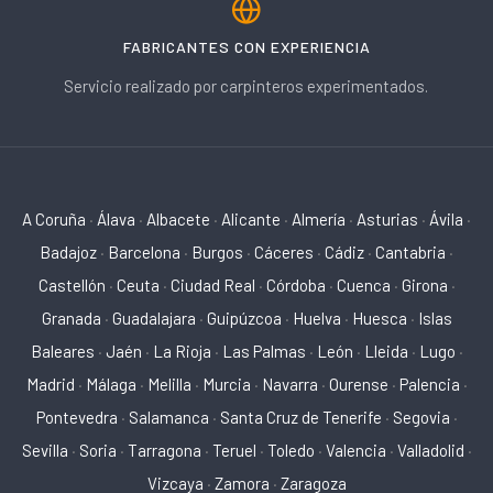
FABRICANTES CON EXPERIENCIA
Servicio realizado por carpinteros experimentados.
A Coruña
·
Álava
·
Albacete
·
Alicante
·
Almería
·
Asturias
·
Ávila
·
Badajoz
·
Barcelona
·
Burgos
·
Cáceres
·
Cádiz
·
Cantabria
·
Castellón
·
Ceuta
·
Ciudad Real
·
Córdoba
·
Cuenca
·
Girona
·
Granada
·
Guadalajara
·
Guipúzcoa
·
Huelva
·
Huesca
·
Islas
Baleares
·
Jaén
·
La Rioja
·
Las Palmas
·
León
·
Lleida
·
Lugo
·
Madrid
·
Málaga
·
Melilla
·
Murcia
·
Navarra
·
Ourense
·
Palencia
·
Pontevedra
·
Salamanca
·
Santa Cruz de Tenerife
·
Segovia
·
Sevilla
·
Soria
·
Tarragona
·
Teruel
·
Toledo
·
Valencia
·
Valladolid
·
Vizcaya
·
Zamora
·
Zaragoza