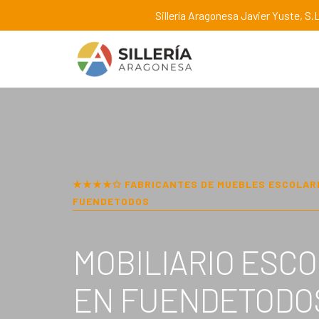
Sillería Aragonesa Javier Yuste, S.L
★★★★✩ FABRICANTES DE MUEBLES ESCOLAR
FUENDETODOS
MOBILIARIO ESC
EN
FUENDETODO