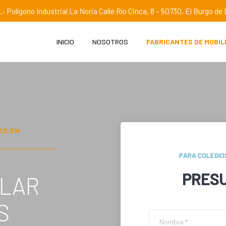
.· Polígono Industrial La Noria Calle Río Cinca, 8 – 50730, El Burgo d
INICIO
NOSOTROS
FABRICANTES DE MOBIL
ES EN
PARA COLEGIO
PRES
OLAR
S