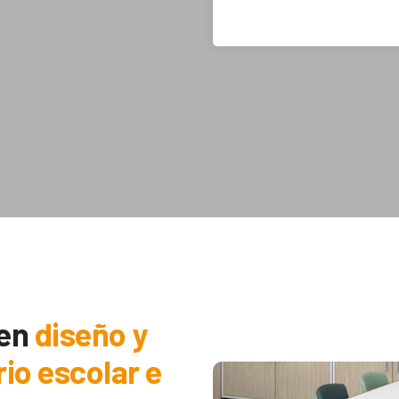
 en
diseño y
rio escolar e